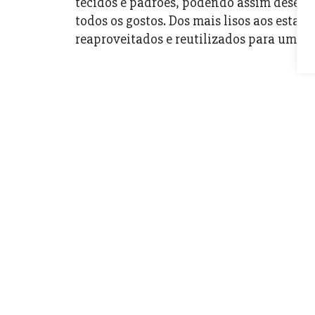
tecidos e padrões, podendo assim desenv
todos os gostos. Dos mais lisos aos estam
reaproveitados e reutilizados para um no