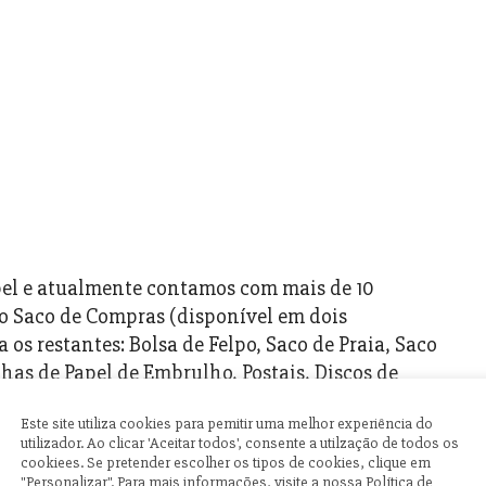
papel e atualmente contamos com mais de 10
o Saco de Compras (disponível em dois
s restantes: Bolsa de Felpo, Saco de Praia, Saco
has de Papel de Embrulho, Postais, Discos de
as para Tablet/iPad.
Este site utiliza cookies para pemitir uma melhor experiência do
utilizador. Ao clicar 'Aceitar todos', consente a utilzação de todos os
 permite-nos obter uma grande diversidade de
cookiees. Se pretender escolher os tipos de cookies, clique em
"Personalizar". Para mais informações, visite a nossa Política de