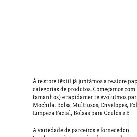
À re.store têxtil já juntámos a re.store 
categorias de produtos. Começamos com 
tamanhos) e rapidamente evoluímos para o
Mochila, Bolsa Multiusos, Envelopes, Fol
Limpeza Facial, Bolsas para Óculos e Bols
A variedade de parceiros e fornecedores