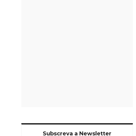
EcOp: uma marca portuguesa com soluções de
circularidade na área da cosmética
Subscreva a Newsletter