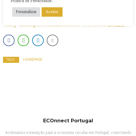
Política de Privacidade.
Minuto 3:12 –
https://www.opovofamalicense.com/
Aceitar
Personalizar
https://www.facebook.com/media/set?
vanity=municipiodevnfamalicao&set=a.4448188265223957
HOMEPAGE
TAGS :
ECOnnect Portugal
Aceleramos a transição para a economia circular em Portugal, conectando