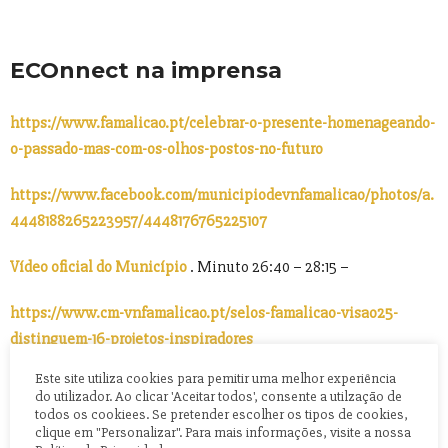
ECOnnect na imprensa
https://www.famalicao.pt/celebrar-o-presente-homenageando-
o-passado-mas-com-os-olhos-postos-no-futuro
https://www.facebook.com/municipiodevnfamalicao/photos/a.
4448188265223957/4448176765225107
Vídeo oficial do Município
. Minuto 26:40 – 28:15
–
https://www.cm-vnfamalicao.pt/selos-famalicao-visao25-
distinguem-16-projetos-inspiradores
Este site utiliza cookies para pemitir uma melhor experiência
https://cidadehoje.pt/famalicao-dezasseis-projetos-
do utilizador. Ao clicar 'Aceitar todos', consente a utilzação de
inspiradores-e-inovadores-recebem-selos-visao25/
todos os cookiees. Se pretender escolher os tipos de cookies,
clique em "Personalizar". Para mais informações, visite a nossa