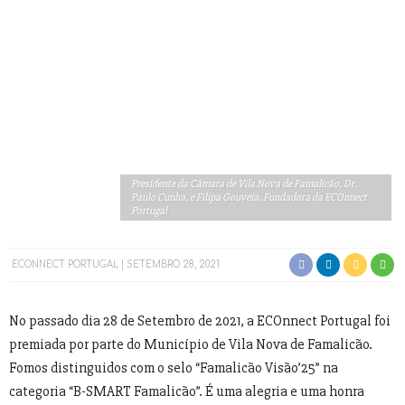
Presidente da Câmara de Vila Nova de Famalicão, Dr.
Paulo Cunha, e Filipa Gouveia, Fundadora da ECOnnect
Portugal
ECONNECT PORTUGAL
SETEMBRO 28, 2021
No passado dia 28 de Setembro de 2021, a ECOnnect Portugal foi
premiada por parte do Município de Vila Nova de Famalicão.
Fomos distinguidos com o selo “Famalicão Visão’25” na
categoria “B-SMART Famalicão”. É uma alegria e uma honra